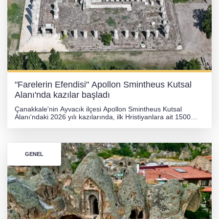
"Farelerin Efendisi" Apollon Smintheus Kutsal
Alanı'nda kazılar başladı
Çanakkale'nin Ayvacık ilçesi Apollon Smintheus Kutsal
Alanı'ndaki 2026 yılı kazılarında, ilk Hristiyanlara ait 1500
yıllık bir dibek ile son Hristiyanlara ait 1300 yıllık bir depo
küpü tespit edildi.
GENEL