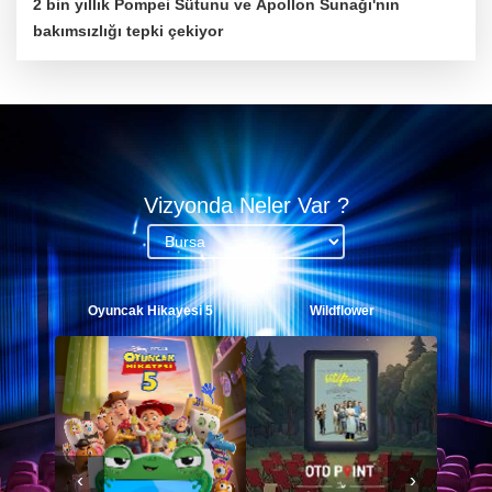
2 bin yıllık Pompei Sütunu ve Apollon Sunağı'nın
bakımsızlığı tepki çekiyor
Vizyonda Neler Var ?
Wildflower
Sing Sing
‹
›