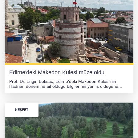
Edirne'deki Makedon Kulesi müze oldu
Prof. Dr. Engin Beksaç, Edirne'deki Makedon Kulesi'nin
Hadrian dönemine ait olduğu bilgilerinin yanlış olduğunu,
mimari özellikler ve kitabe verileriyle yapının 14. yüzyıla ait
bir Bizans eseri olduğunu belirtti.
KEŞFET