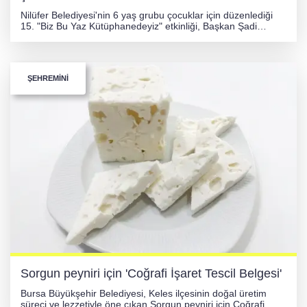
Nilüfer Belediyesi'nin 6 yaş grubu çocuklar için düzenlediği
15. "Biz Bu Yaz Kütüphanedeyiz" etkinliği, Başkan Şadi
Özdemir'in katılımıyla düzenlenen renkli bir şenlikle sona
erdi. Programda çocuklara ve ebeveynlere sertifikalar takdim
edildi.
ŞEHREMİNİ
Sorgun peyniri için 'Coğrafi İşaret Tescil Belgesi'
Bursa Büyükşehir Belediyesi, Keles ilçesinin doğal üretim
süreci ve lezzetiyle öne çıkan Sorgun peyniri için Coğrafi