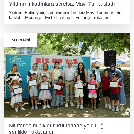
Yıldırımlı kadınlara ücretsiz Mavi Tur başladı
Yıldırım Belediyesi, kadınlar için ücretsiz Mavi Tur seferlerini
başlattı. Mudanya, Fıstıklı, Armutlu ve Tirilye rotasını
kapsayan ve 31 Ağustos'ta sona erecek etkinliklerle
kadınların sosyalleşmesi ve dinlenmesi hedefleniyor.
ŞEHREMİNİ
Nilüfer'de miniklerin kütüphane yolculuğu
şenlikle noktalandı