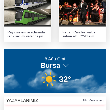
Raylı sistem araçlarında
Fettah Can festivalde
renk seçimi vatandaşın
sahne aldı: "Yıldızım
parlamasa bıçakçı
olacaktım"
8 Ağu Cmt
Bursa
32°
YAZARLARIMIZ
Tüm Yazarlarımız