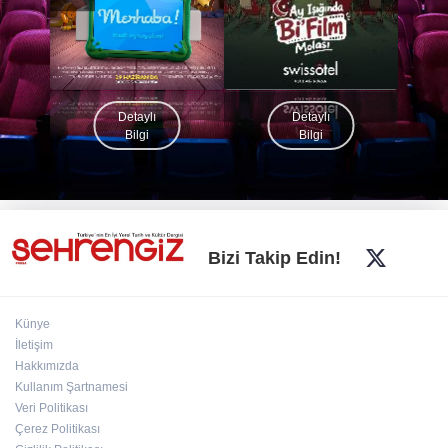
Detaylı
Detaylı
Bilgi
Bilgi
Bizi Takip Edin!
Künye
İletişim
Hakkımızda
Kullanım Şartnamesi
Veri Politikası
Çerez Politikası