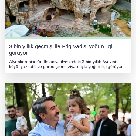
3 bin yıllık geçmişi ile Frig Vadisi yoğun ilgi
görüyor
Afyonkarahisar'ın İhsaniye ilçesindeki 3 bin yıllık Ayazini
köyü, yaz tatili ve gurbetçilerin ziyaretiyle yoğun ilgi görüyor.
Frig Vadisi'nin tarihi dokusuna sahip köydeki hareketlilik ve
eşsiz manzara dron ile görüntülendi.