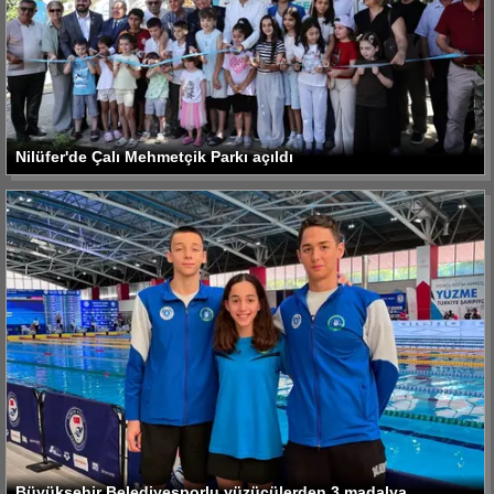
Nilüfer'de Çalı Mehmetçik Parkı açıldı
Büyükşehir Belediyesporlu yüzücülerden 3 madalya