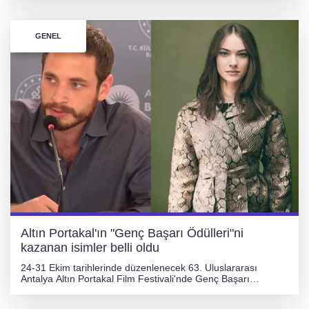
gemisiyle ilişkili olup olmadığı bilimsel yöntemlerle
araştırılacak.
GENEL
Altın Portakal'ın "Genç Başarı Ödülleri"ni
kazanan isimler belli oldu
24-31 Ekim tarihlerinde düzenlenecek 63. Uluslararası
Antalya Altın Portakal Film Festivali'nde Genç Başarı
Ödülleri, 24 Ekim'deki açılış töreninde Cem Yiğit Üzümoğlu
ve Leyla Smyrna Cabas'a takdim edilecek.