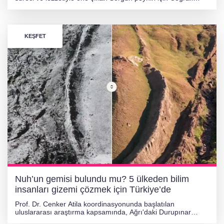
İşaret Tescil Belgesi aldı. Tescil ile ürünün marka değerinin ve
pazar payının artması bekleniyor.
KEŞFET
Nuh’un gemisi bulundu mu? 5 ülkeden bilim
insanları gizemi çözmek için Türkiye’de
Prof. Dr. Cenker Atila koordinasyonunda başlatılan
uluslararası araştırma kapsamında, Ağrı'daki Durupınar
formasyonunda ileri teknoloji kullanılarak yapının Hz. Nuh'un