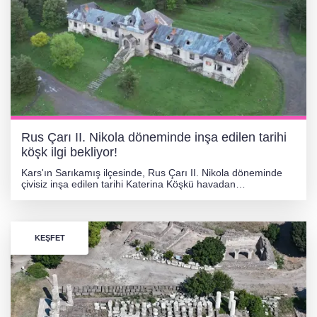
Rus Çarı II. Nikola döneminde inşa edilen tarihi
köşk ilgi bekliyor!
Kars'ın Sarıkamış ilçesinde, Rus Çarı II. Nikola döneminde
çivisiz inşa edilen tarihi Katerina Köşkü havadan
görüntülendi. Baltık mimarisinin örneği olan atıl durumdaki
yapının restore edilerek turizme kazandırılması bekleniyor.
KEŞFET