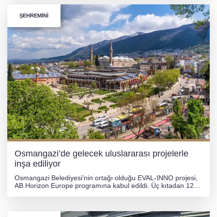
ŞEHREMİNİ
Osmangazi’de gelecek uluslararası projelerle
inşa ediliyor
Osmangazi Belediyesi'nin ortağı olduğu EVAL-INNO projesi,
AB Horizon Europe programına kabul edildi. Üç kıtadan 12
kurumun yer aldığı projede Osmangazi Belediyesi, Türkiye'yi
temsil eden tek resmi kurum olarak yer alacak.