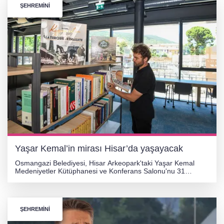
ŞEHREMİNİ
Yaşar Kemal’in mirası Hisar’da yaşayacak
Osmangazi Belediyesi, Hisar Arkeopark'taki Yaşar Kemal
Medeniyetler Kütüphanesi ve Konferans Salonu'nu 31
Temmuz Cuma günü açıyor. Açılışın ardından KKTC Eski
Cumhurbaşkanı Ersin Tatar bir konferans verecek.
ŞEHREMİNİ