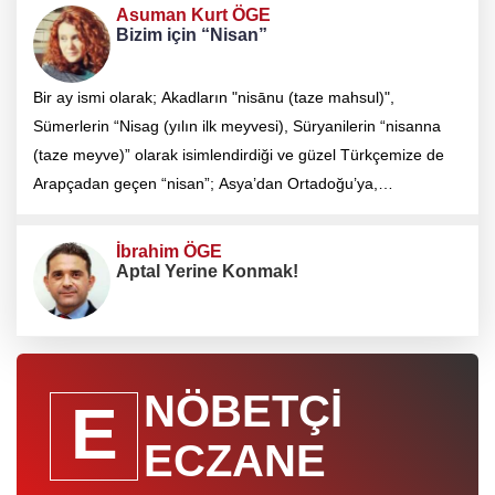
Asuman Kurt ÖGE
Bizim için “Nisan”
Bir ay ismi olarak; Akadların "nisānu (taze mahsul)",
Sümerlerin “Nisag (yılın ilk meyvesi), Süryanilerin “nisanna
(taze meyve)” olarak isimlendirdiği ve güzel Türkçemize de
Arapçadan geçen “nisan”; Asya’dan Ortadoğu’ya,
Anadolu’dan Balkanlara geniş bir coğrafyanın takviminde
“baharın başlangıcı, d
İbrahim ÖGE
Aptal Yerine Konmak!
NÖBETÇİ
E
ECZANE