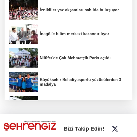
İznikliler yaz akşamları sahilde buluşuyor
İnegöl'e bilim merkezi kazandırılıyor
Nilüfer'de Çalı Mehmetçik Parkı açıldı
Büyükşehir Belediyesporlu yüzücülerden 3
madalya
İnegöl'de Hanımeli Alışveriş Şenliği 3
Ağustos'a kadar devam edecek
Bursa Büyükşehir'den kırsala tam destek:
Bizi Takip Edin!
Hasat ücretsiz yapılıyor