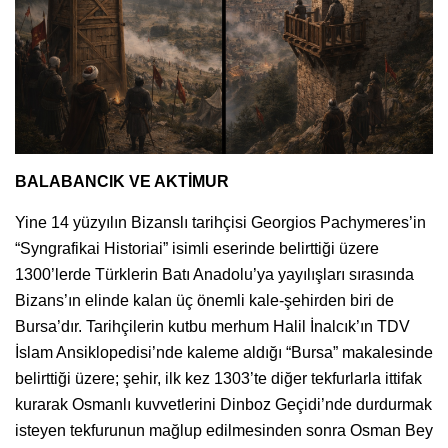
BALABANCIK VE AKTİMUR
Yine 14 yüzyılın Bizanslı tarihçisi Georgios Pachymeres’in
“Syngrafikai Historiai” isimli eserinde belirttiği üzere
1300’lerde Türklerin Batı Anadolu’ya yayılışları sırasında
Bizans’ın elinde kalan üç önemli kale-şehirden biri de
Bursa’dır. Tarihçilerin kutbu merhum Halil İnalcık’ın TDV
İslam Ansiklopedisi’nde kaleme aldığı “Bursa” makalesinde
belirttiği üzere; şehir, ilk kez 1303’te diğer tekfurlarla ittifak
kurarak Osmanlı kuvvetlerini Dinboz Geçidi’nde durdurmak
isteyen tekfurunun mağlup edilmesinden sonra Osman Bey