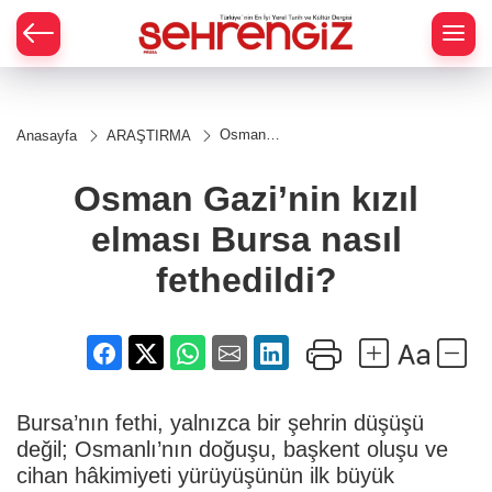
Osman
Anasayfa
ARAŞTIRMA
Gazi’nin
kızıl
elması
Osman Gazi’nin kızıl
Bursa
nasıl
elması Bursa nasıl
fethedildi?
fethedildi?
Bursa’nın fethi, yalnızca bir şehrin düşüşü
değil; Osmanlı’nın doğuşu, başkent oluşu ve
cihan hâkimiyeti yürüyüşünün ilk büyük