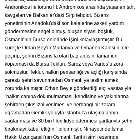
Andronikos ile torunu III. Andronikos arasında yaşanan taht
kavgaları ve Balkanlar'daki Sırp tehdidi, Bizans
yönetiminin Anadolu'daki son kalelerine askeri yardım
göndermesine engel olmuş, oluşan siyasi boşluk,
Osmanlı’nın Bursa önlerinde işini kolaylaştırmıştır. Bu
süreçte Orhan Bey’in Mudanya ve Orhaneli Kalesi’ni ele
geçirip, şehrin Bizans’la olan bağlantısını tamamen
koparması da Bursa Tekfuru Saroz veya Vartos’u zora
sokmuştur. Tekfur, halkın perişanlığı ve açlığı karşısında
çaresiz şehri savunmadan Osmanlı’ya teslim etmek
zorunda kalmıştır. Orhan Bey’e gönderdiği elçi vasıtasıyla
“halkın canına dokunulmaması, kendisine ve yakınlarına
şehirden çıkış izni verilmesi ve herhangi bir zarara
uğramadan Gemlik yoluyla İstanbul’a ulaşmalarının
sağlanması ve 30 bin filori fidye ödenmesi şartlarıyla şehri
bırakmayı kabul ettiğini” bildirmiştir. Nihayetinde İsmail
Hakkı Uzunçarşılı’nın Osmanlı Tarihi isimli eserinde