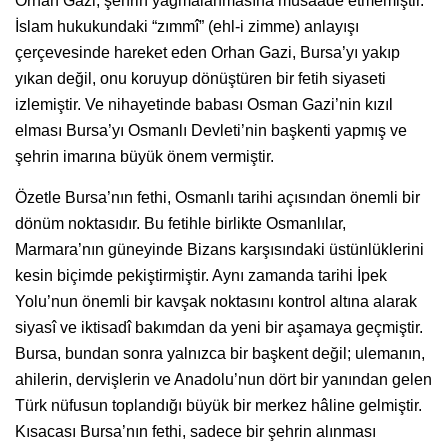
Orhan Gazi, şehrin yağmalanmasına müsaade etmemiştir.
İslam hukukundaki “zımmî” (ehl-i zimme) anlayışı
çerçevesinde hareket eden Orhan Gazi, Bursa’yı yakıp
yıkan değil, onu koruyup dönüştüren bir fetih siyaseti
izlemiştir. Ve nihayetinde babası Osman Gazi’nin kızıl
elması Bursa’yı Osmanlı Devleti’nin başkenti yapmış ve
şehrin imarına büyük önem vermiştir.
Özetle Bursa’nın fethi, Osmanlı tarihi açısından önemli bir
dönüm noktasıdır. Bu fetihle birlikte Osmanlılar,
Marmara’nın güneyinde Bizans karşısındaki üstünlüklerini
kesin biçimde pekiştirmiştir. Aynı zamanda tarihi İpek
Yolu’nun önemli bir kavşak noktasını kontrol altına alarak
siyasî ve iktisadî bakımdan da yeni bir aşamaya geçmiştir.
Bursa, bundan sonra yalnızca bir başkent değil; ulemanın,
ahilerin, dervişlerin ve Anadolu’nun dört bir yanından gelen
Türk nüfusun toplandığı büyük bir merkez hâline gelmiştir.
Kısacası Bursa’nın fethi, sadece bir şehrin alınması