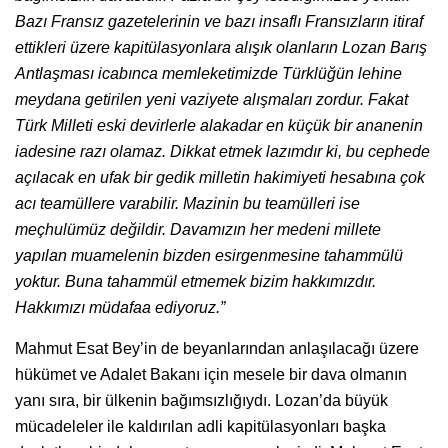
Bazı Fransız gazetelerinin ve bazı insaflı Fransızların itiraf
ettikleri üzere kapitülasyonlara alışık olanların Lozan Barış
Antlaşması icabınca memleketimizde Türklüğün lehine
meydana getirilen yeni vaziyete alışmaları zordur. Fakat
Türk Milleti eski devirlerle alakadar en küçük bir ananenin
iadesine razı olamaz. Dikkat etmek lazımdır ki, bu cephede
açılacak en ufak bir gedik milletin hakimiyeti hesabına çok
acı teamüllere varabilir. Mazinin bu teamülleri ise
meçhulümüz değildir. Davamızın her medeni millete
yapılan muamelenin bizden esirgenmesine tahammülü
yoktur. Buna tahammül etmemek bizim hakkımızdır.
Hakkımızı müdafaa ediyoruz.”
Mahmut Esat Bey’in de beyanlarından anlaşılacağı üzere
hükümet ve Adalet Bakanı için mesele bir dava olmanın
yanı sıra, bir ülkenin bağımsızlığıydı. Lozan’da büyük
mücadeleler ile kaldırılan adli kapitülasyonları başka