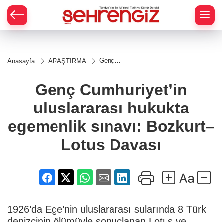
Genç
Anasayfa
ARAŞTIRMA
Cumhuriyet’in
uluslararası
hukukta
Genç Cumhuriyet’in
egemenlik
sınavı:
uluslararası hukukta
Bozkurt–
Lotus Davası
egemenlik sınavı: Bozkurt–
Lotus Davası
1926’da Ege’nin uluslararası sularında 8 Türk
denizcinin ölümüyle sonuçlanan Lotus ve