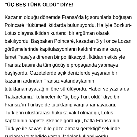
“ÜÇ BEŞ TÜRK ÖLDÜ” DİYE!
Kazanın olduğu dönemde Fransa’da iç sorunlarla boğuşan
Poincaré Hükümeti iktidarda bulunuyordu. Haliyle Bozkurt-
Lotus olayına iktidarı kurtarıcı bir argüman olarak
bakılıyordu. Başbakan Poincaré, kazadan 3 yıl önce Lozan
görüşmelerinde kapitülasyonların kaldırılmasına karşı,
İsmet Paşa’ya direnen bir politikacıydı. İktidarın etkisiyle
Fransız basını da tüm gücüyle propaganda yapmaya
başlıyordu. Gazetelerde açık denizlerde yaşanan bir
kazanın ardından Fransız vatandaşlarının
tutuklanamayacağını öne sürülüyordu. Haber ve yazılarda
“hakaretamiz” kelimeler ile “üç beş Türk öldü” diye bir
Fransız’ın Türkiye’de tutuklanıp yargılanamayacağı,
Türklerin uluslararası hukuka vakıf olmadığı, Lotus
kaptanının hapiste işkence gördüğü, hatta Fransa’nın
Türkiye ile savaşı bile göze alması gerektiği” şeklinde
suçlama ve tehdide varan ifadeler kullanılıyordu.