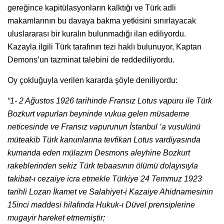
gereğince kapitülasyonların kalktığı ve Türk adli
makamlarının bu davaya bakma yetkisini sınırlayacak
uluslararası bir kuralın bulunmadığı ilan ediliyordu.
Kazayla ilgili Türk tarafının tezi haklı bulunuyor, Kaptan
Demons’un tazminat talebini de reddediliyordu.
Oy çokluğuyla verilen kararda şöyle deniliyordu:
“1- 2 Ağustos 1926 tarihinde Fransız Lotus vapuru ile Türk
Bozkurt vapurları beyninde vukua gelen müsademe
neticesinde ve Fransız vapurunun İstanbul ‘a vusulünü
müteakib Türk kanunlarına tevfikan Lotus vardiyasında
kumanda eden mülazım Desmons aleyhine Bozkurt
rakeblerinden sekiz Türk tebaasının ölümü dolayısıyla
takibat-ı cezaiye icra etmekle Türkiye 24 Temmuz 1923
tarihli Lozan İkamet ve Salahiyet-i Kazaiye Ahidnamesinin
15inci maddesi hilafında Hukuk-ı Düvel prensiplerine
mugayir hareket etmemiştir;