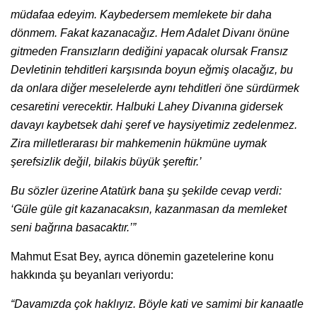
müdafaa edeyim. Kaybedersem memlekete bir daha
dönmem. Fakat kazanacağız. Hem Adalet Divanı önüne
gitmeden Fransızların dediğini yapacak olursak Fransız
Devletinin tehditleri karşısında boyun eğmiş olacağız, bu
da onlara diğer meselelerde aynı tehditleri öne sürdürmek
cesaretini verecektir. Halbuki Lahey Divanına gidersek
davayı kaybetsek dahi şeref ve haysiyetimiz zedelenmez.
Zira milletlerarası bir mahkemenin hükmüne uymak
şerefsizlik değil, bilakis büyük şereftir.’
Bu sözler üzerine Atatürk bana şu şekilde cevap verdi:
‘Güle güle git kazanacaksın, kazanmasan da memleket
seni bağrına basacaktır.’”
Mahmut Esat Bey, ayrıca dönemin gazetelerine konu
hakkında şu beyanları veriyordu:
“Davamızda çok haklıyız. Böyle kati ve samimi bir kanaatle