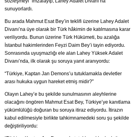
sözleşmeyi” imzalayıp, Lahey Adalet Divanı’na
sunuyorlardı.
Bu arada Mahmut Esat Bey’in teklifi üzerine Lahey Adalet
Divanı’na üye olarak bir Türk hâkimin de katılmasına karar
veriliyordu. Bunun üzerine Türk Hükümeti, bu azalığa
İstanbul hakimlerinden Feyzi Daim Bey’i tayin ediyordu.
Sonrasında uyuşmazlığı ele alan Lahey Yüksek Adalet
Divanı’nda, ilk olarak şu soruya yanıt aranıyordu:
“Türkiye, Kaptan Jan Demons’u tutuklamakla devletler
arası hukuka uygun hareket etmiş midir?”
Olayın Lahey’e bu şekilde sunulmasının aleyhlerine
olacağını öngören Mahmut Esat Bey, Türkiye’ye kanıtlama
yükümlülüğü doğuran bu soruya itiraz ediyordu. İtirazın
kabul edilmesiyle birlikte tahkimnamedeki soru şu şekilde
değiştiriliyordu: