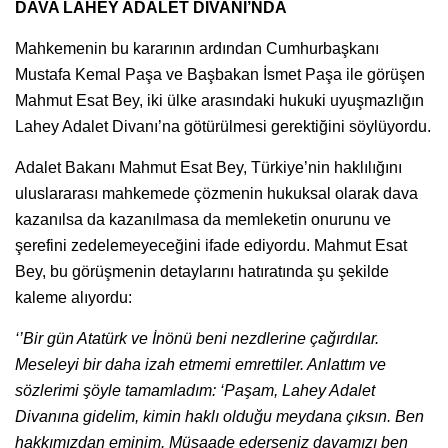
DAVA LAHEY ADALET DİVANI’NDA
Mahkemenin bu kararının ardından Cumhurbaşkanı
Mustafa Kemal Paşa ve Başbakan İsmet Paşa ile görüşen
Mahmut Esat Bey, iki ülke arasındaki hukuki uyuşmazlığın
Lahey Adalet Divanı’na götürülmesi gerektiğini söylüyordu.
Adalet Bakanı Mahmut Esat Bey, Türkiye’nin haklılığını
uluslararası mahkemede çözmenin hukuksal olarak dava
kazanılsa da kazanılmasa da memleketin onurunu ve
şerefini zedelemeyeceğini ifade ediyordu. Mahmut Esat
Bey, bu görüşmenin detaylarını hatıratında şu şekilde
kaleme alıyordu:
‘’Bir gün Atatürk ve İnönü beni nezdlerine çağırdılar.
Meseleyi bir daha izah etmemi emrettiler. Anlattım ve
sözlerimi şöyle tamamladım: ‘Paşam, Lahey Adalet
Divanına gidelim, kimin haklı olduğu meydana çıksın. Ben
hakkımızdan eminim. Müsaade ederseniz davamızı ben