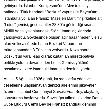
getiriyordu. İstanbul Kuruçeşme’den Mersin’e seyir
halindeki Türk bandıralı “Bozkurt” vapuru ile Beyrut’tan
İstanbul’a yol alan Fransız “Masejeri Maritim” şirketine ait
“Lotus” gemisi, gece saatler 23:30’u gösterdiği sırada
Midilli Adası yakınlarındaki Sığrı Limanı açıklarında
çarpışıyordu. Gövdesinde oluşan ağır hasar nedeniyle su
alan ve kısa sürede batan Bozkurt Vapurunun
mürettebatından 8 Türk can veriyordu. Kaza sonrası
Bozkurt’un yaralı-sağ olarak kurtarılan mürettebatıyla
birlikte yoluna devam eden Lotus Gemisi, yükünü
boşaltmak üzere İstanbul Limanı’na demir atıyordu.
Ancak 5 Ağustos 1926 günü, kazada vefat eden ve
cesetlerine ulaşılamayan denizci ailelerinin şikâyetleri
üzerine İstanbul Cumhuriyet Savcısı Fuat Bey, olayla ilgili
soruşturma başlatıyordu. Savcılığın talimatı üzerine Deniz
Şube Müdürü Cemil Bey de Fransız bandıralı geminin