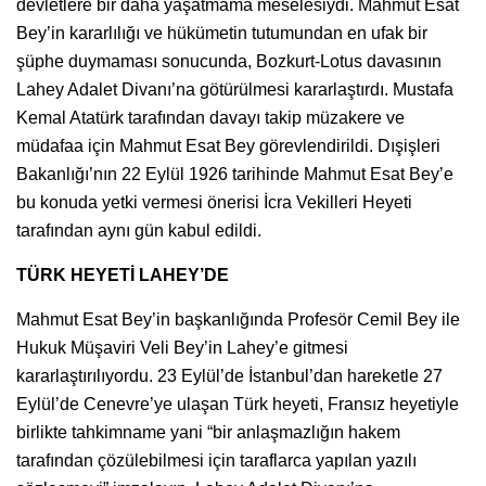
devletlere bir daha yaşatmama meselesiydi. Mahmut Esat
Bey’in kararlılığı ve hükümetin tutumundan en ufak bir
şüphe duymaması sonucunda, Bozkurt-Lotus davasının
Lahey Adalet Divanı’na götürülmesi kararlaştırdı. Mustafa
Kemal Atatürk tarafından davayı takip müzakere ve
müdafaa için Mahmut Esat Bey görevlendirildi. Dışişleri
Bakanlığı’nın 22 Eylül 1926 tarihinde Mahmut Esat Bey’e
bu konuda yetki vermesi önerisi İcra Vekilleri Heyeti
tarafından aynı gün kabul edildi.
TÜRK HEYETİ LAHEY’DE
Mahmut Esat Bey’in başkanlığında Profesör Cemil Bey ile
Hukuk Müşaviri Veli Bey’in Lahey’e gitmesi
kararlaştırılıyordu. 23 Eylül’de İstanbul’dan hareketle 27
Eylül’de Cenevre’ye ulaşan Türk heyeti, Fransız heyetiyle
birlikte tahkimname yani “bir anlaşmazlığın hakem
tarafından çözülebilmesi için taraflarca yapılan yazılı