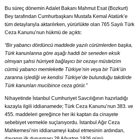
Bu süreç dönemin Adalet Bakanı Mahmut Esat (Bozkurt)
Bey tarafından Cumhurbaşkanı Mustafa Kemal Atatürk’e
tüm detaylarıyla aktarılırken, yürürlükte olan 765 Sayılı Türk
Ceza Kanunu’nun hükmü de açıktı:
“Bir yabancı dördüncü maddede yazılı cürümlerden başka,
Türk kanunlarına göre aşağı haddi bir seneden eksik
olmıyan şahsi hürriyeti bağlayıcı bir cezayı müstelzim
cürmü yabancı memlekette Türkiye’nin veya bir Türk’ün
zararına işlediği ve kendisi Türkiye’de bulunduğu takdirde
Türk kanunları mucibince ceza görür.’’
Nihayetinde İstanbul Cumhuriyet Savcılığının hazırladığı
kazayla ilgili iddianamede; Türk Ceza Kanunu’nun 383. ve
455. maddeleri gereğince her iki kaptan da cinayete
sebebiyet vermekle suçlanıyordu. İstanbul Ağır Ceza
Mahkemesi’nin iddianameyi kabul etmesinin ardından,
davanın ilk duruşması 28 Ağustos 1926 günü