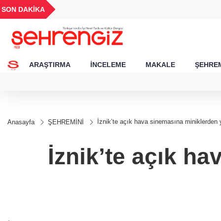
GEL
TND
BGN
VND
SON DAKİKA
49
18,2677
16,3788
27,9743
0,0018
ARAŞTIRMA
İNCELEME
MAKALE
ŞEHREM
İznik’te açık hava sinemasına miniklerden y
Anasayfa
ŞEHREMİNİ
İznik’te açık h