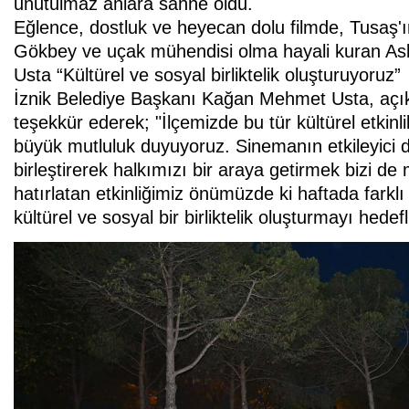
unutulmaz anlara sahne oldu.
Eğlence, dostluk ve heyecan dolu filmde, Tusaş'ın
Gökbey ve uçak mühendisi olma hayali kuran Aslan
Usta “Kültürel ve sosyal birliktelik oluşturuyoruz”
İznik Belediye Başkanı Kağan Mehmet Usta, açık 
teşekkür ederek; "İlçemizde bu tür kültürel etkinl
büyük mutluluk duyuyoruz. Sinemanın etkileyici dü
birleştirerek halkımızı bir araya getirmek bizi d
hatırlatan etkinliğimiz önümüzde ki haftada farklı
kültürel ve sosyal bir birliktelik oluşturmayı hedef