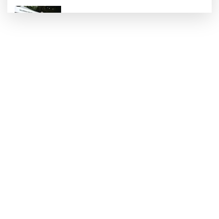
İnegöl'de Hanımeli Alışveriş Şenliği 3
Ağustos'a kadar devam edecek
Bursa Büyükşehir'den kırsala tam destek:
Hasat ücretsiz yapılıyor
Yıldırımlı kadınlara ücretsiz Mavi Tur başladı
Nilüfer'de miniklerin kütüphane yolculuğu
şenlikle noktalandı