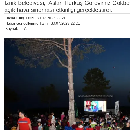
İznik Belediyesi, ‘Aslan Hürkuş Görevimiz Gökbey
açık hava sineması etkinliği gerçekleştirdi.
Haber Giriş Tarihi: 30.07.2023 22:21
Haber Güncellenme Tarihi: 30.07.2023 22:21
Kaynak: İHA