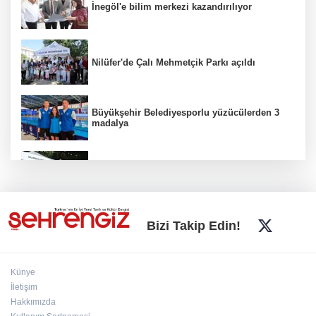
İnegöl'e bilim merkezi kazandırılıyor
Nilüfer'de Çalı Mehmetçik Parkı açıldı
Büyükşehir Belediyesporlu yüzücülerden 3
madalya
İnegöl'de Hanımeli Alışveriş Şenliği 3
Ağustos'a kadar devam edecek
Bursa Büyükşehir'den kırsala tam destek:
Bizi Takip Edin!
Hasat ücretsiz yapılıyor
Künye
Yıldırımlı kadınlara ücretsiz Mavi Tur başladı
İletişim
Hakkımızda