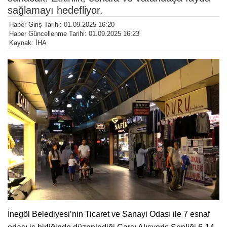
sağlamayı hedefliyor.
Haber Giriş Tarihi: 01.09.2025 16:20
Haber Güncellenme Tarihi: 01.09.2025 16:23
Kaynak: İHA
İnegöl Belediyesi’nin Ticaret ve Sanayi Odası ile 7 esnaf