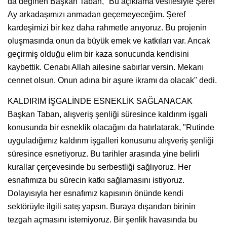
da değinen Başkan Taban, "Bu açıklama vesilesiyle Şeref
Ay arkadaşımızı anmadan geçemeyeceğim. Şeref
kardeşimizi bir kez daha rahmetle anıyoruz. Bu projenin
oluşmasında onun da büyük emek ve katkıları var. Ancak
geçirmiş olduğu elim bir kaza sonucunda kendisini
kaybettik. Cenabı Allah ailesine sabırlar versin. Mekanı
cennet olsun. Onun adına bir aşure ikramı da olacak" dedi.
KALDIRIM İŞGALİNDE ESNEKLİK SAĞLANACAK
Başkan Taban, alışveriş şenliği süresince kaldırım işgali
konusunda bir esneklik olacağını da hatırlatarak, "Rutinde
uyguladığımız kaldırım işgalleri konusunu alışveriş şenliği
süresince esnetiyoruz. Bu tarihler arasında yine belirli
kurallar çerçevesinde bu serbestliği sağlıyoruz. Her
esnafımıza bu sürecin katkı sağlamasını istiyoruz.
Dolayısıyla her esnafımız kapısının önünde kendi
sektörüyle ilgili satış yapsın. Buraya dışarıdan birinin
tezgah açmasını istemiyoruz. Bir şenlik havasında bu