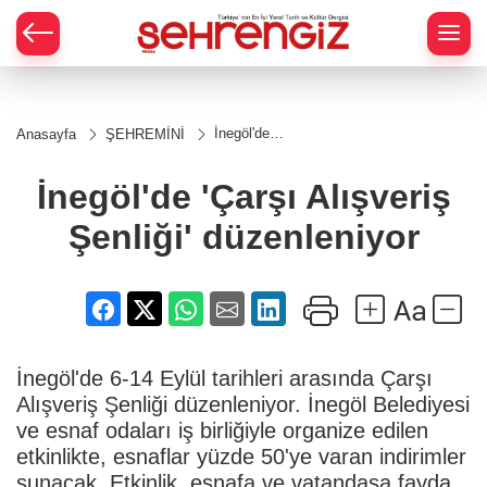
İnegöl'de
Anasayfa
ŞEHREMİNİ
'Çarşı
Alışveriş
Şenliği'
İnegöl'de 'Çarşı Alışveriş
düzenleniyor
Şenliği' düzenleniyor
İnegöl'de 6-14 Eylül tarihleri arasında Çarşı
Alışveriş Şenliği düzenleniyor. İnegöl Belediyesi
ve esnaf odaları iş birliğiyle organize edilen
etkinlikte, esnaflar yüzde 50'ye varan indirimler
sunacak. Etkinlik, esnafa ve vatandaşa fayda