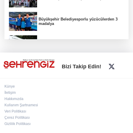
Büyükşehir Belediyesporlu yüzücülerden 3
madalya
İnegöl'de Hanımeli Alışveriş Şenliği 3
Ağustos'a kadar devam edecek
Bursa Büyükşehir'den kırsala tam destek:
Bizi Takip Edin!
Hasat ücretsiz yapılıyor
Künye
Yıldırımlı kadınlara ücretsiz Mavi Tur başladı
İletişim
Hakkımızda
Kullanım Şartnamesi
Veri Politikası
Nilüfer'de miniklerin kütüphane yolculuğu
şenlikle noktalandı
Çerez Politikası
Gizlilik Politikası