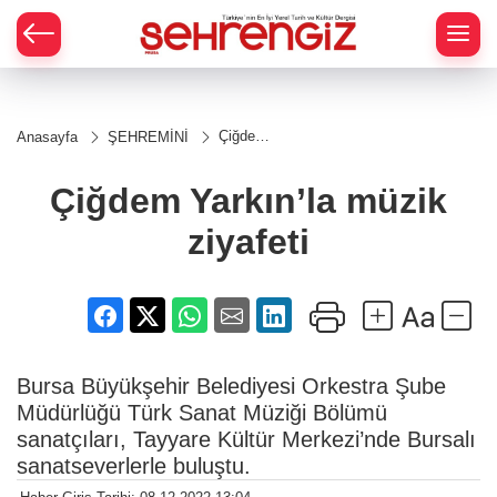
Çiğdem
Anasayfa
ŞEHREMİNİ
Yarkın’la
müzik
ziyafeti
Çiğdem Yarkın’la müzik
ziyafeti
Bursa Büyükşehir Belediyesi Orkestra Şube
Müdürlüğü Türk Sanat Müziği Bölümü
sanatçıları, Tayyare Kültür Merkezi’nde Bursalı
sanatseverlerle buluştu.