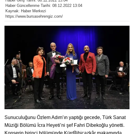
Haber Giriş Tarihi: 08.12.2022 13:04
Haber Güncellenme Tarihi: 08.12.2022 13:04
Kaynak: Haber Merkezi
https://www.bursasehrengiz.com/
Sunuculuğunu Özlem Adım’ın yaptığı gecede, Türk Sanat
Müziği Bölümü İcra Heyeti’ni şef Fahri Dibekoğlu yönetti.
Konserin birinci bölümünde Kürdîlihicazkâr makamında