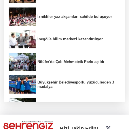
İznikliler yaz akşamları sahilde buluşuyor
İnegöl'e bilim merkezi kazandırılıyor
Nilüfer'de Çalı Mehmetçik Parkı açıldı
Büyükşehir Belediyesporlu yüzücülerden 3
madalya
İnegöl'de Hanımeli Alışveriş Şenliği 3
Ağustos'a kadar devam edecek
Bursa Büyükşehir'den kırsala tam destek:
Bizi Takip Edin!