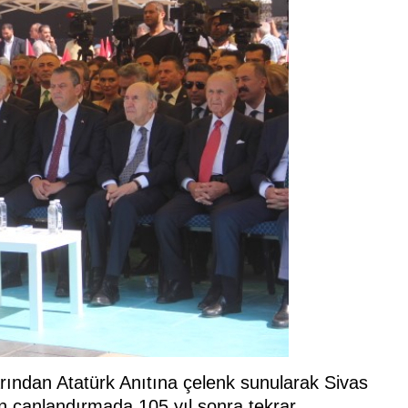
rından Atatürk Anıtına çelenk sunularak Sivas
an canlandırmada 105 yıl sonra tekrar