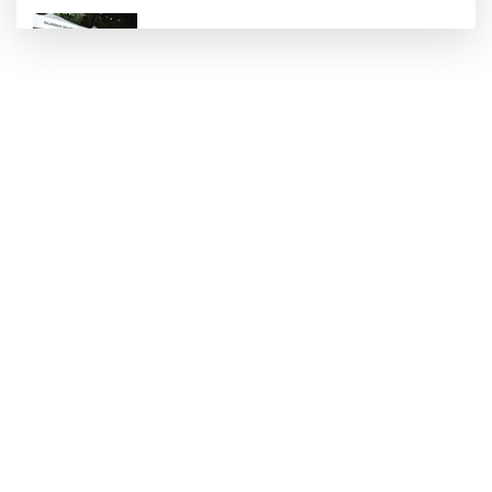
İnegöl'de Hanımeli Alışveriş Şenliği 3
Ağustos'a kadar devam edecek
Bursa Büyükşehir'den kırsala tam destek:
Hasat ücretsiz yapılıyor
Yıldırımlı kadınlara ücretsiz Mavi Tur başladı
Nilüfer'de miniklerin kütüphane yolculuğu
şenlikle noktalandı