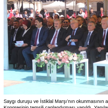
Saygı duruşu ve İstiklal Marşı'nın okunmasının a
Kongresinin temsili canlandırması yapıldı. Yapıl