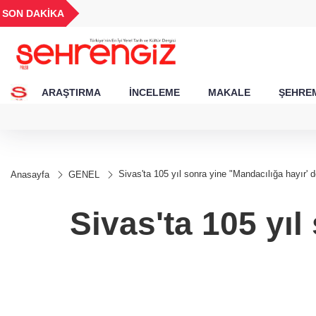
GEL
TND
BGN
VND
SON DAKİKA
24
18,2409
16,2355
27,9743
0,0018
ARAŞTIRMA
İNCELEME
MAKALE
ŞEHREM
Sivas'ta 105 yıl sonra yine "Mandacılığa hayır' 
Anasayfa
GENEL
Sivas'ta 105 yıl