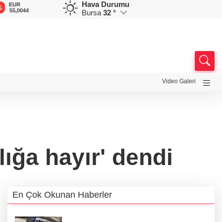
Hava Durumu
GBP
CHF
CAD
RUB
A
64,2162
58,7283
34,0107
0,5828
1
Bursa
32 °
Video Galeri
lığa hayır' dendi
En Çok Okunan Haberler