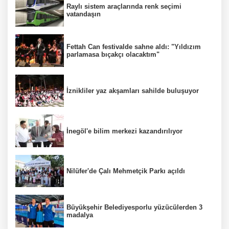
Raylı sistem araçlarında renk seçimi
vatandaşın
Fettah Can festivalde sahne aldı: "Yıldızım
parlamasa bıçakçı olacaktım"
İznikliler yaz akşamları sahilde buluşuyor
İnegöl'e bilim merkezi kazandırılıyor
Nilüfer'de Çalı Mehmetçik Parkı açıldı
Büyükşehir Belediyesporlu yüzücülerden 3
madalya