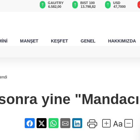
GAU/TRY
BIST 100
USD
EUR
6.582,00
13.798,82
47,7000
55,0044
İNİ
MANŞET
KEŞFET
GENEL
HAKKIMIZDA
dendi
 sonra yine "Mandacı