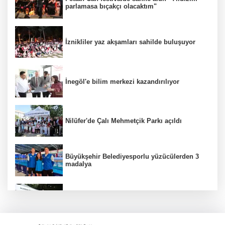
parlamasa bıçakçı olacaktım"
İznikliler yaz akşamları sahilde buluşuyor
İnegöl'e bilim merkezi kazandırılıyor
Nilüfer'de Çalı Mehmetçik Parkı açıldı
Büyükşehir Belediyesporlu yüzücülerden 3
madalya
İnegöl'de Hanımeli Alışveriş Şenliği 3
Ağustos'a kadar devam edecek