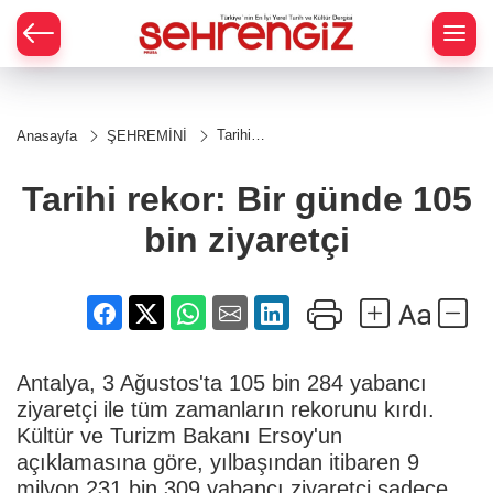
Tarihi
Anasayfa
ŞEHREMİNİ
rekor:
Bir
günde
Tarihi rekor: Bir günde 105
105 bin
ziyaretçi
bin ziyaretçi
Antalya, 3 Ağustos'ta 105 bin 284 yabancı
ziyaretçi ile tüm zamanların rekorunu kırdı.
Kültür ve Turizm Bakanı Ersoy'un
açıklamasına göre, yılbaşından itibaren 9
milyon 231 bin 309 yabancı ziyaretçi sadece