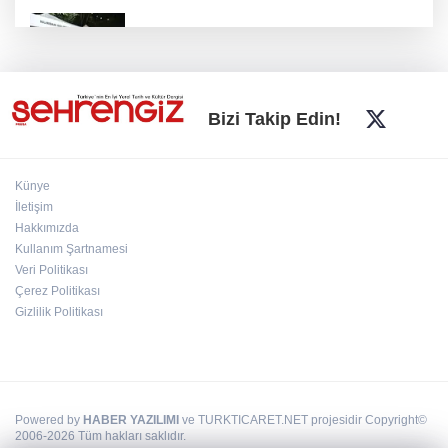
İnegöl'de Hanımeli Alışveriş Şenliği 3
Ağustos'a kadar devam edecek
Bursa Büyükşehir'den kırsala tam destek:
Bizi Takip Edin!
Hasat ücretsiz yapılıyor
Künye
Yıldırımlı kadınlara ücretsiz Mavi Tur başladı
İletişim
Hakkımızda
Kullanım Şartnamesi
Veri Politikası
Nilüfer'de miniklerin kütüphane yolculuğu
şenlikle noktalandı
Çerez Politikası
Gizlilik Politikası
Powered by
HABER YAZILIMI
ve TURKTICARET.NET projesidir Copyright©
2006-2026 Tüm hakları saklıdır.