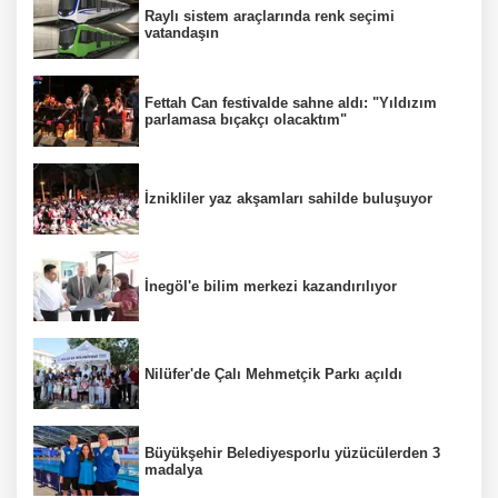
Raylı sistem araçlarında renk seçimi
vatandaşın
Fettah Can festivalde sahne aldı: "Yıldızım
parlamasa bıçakçı olacaktım"
İznikliler yaz akşamları sahilde buluşuyor
İnegöl'e bilim merkezi kazandırılıyor
Nilüfer'de Çalı Mehmetçik Parkı açıldı
Büyükşehir Belediyesporlu yüzücülerden 3
madalya