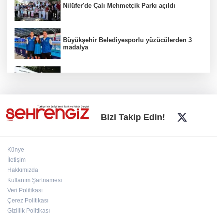
Nilüfer'de Çalı Mehmetçik Parkı açıldı
Büyükşehir Belediyesporlu yüzücülerden 3
madalya
İnegöl'de Hanımeli Alışveriş Şenliği 3
Ağustos'a kadar devam edecek
Bursa Büyükşehir'den kırsala tam destek:
Bizi Takip Edin!
Hasat ücretsiz yapılıyor
Künye
Yıldırımlı kadınlara ücretsiz Mavi Tur başladı
İletişim
Hakkımızda
Kullanım Şartnamesi
Veri Politikası
Nilüfer'de miniklerin kütüphane yolculuğu
şenlikle noktalandı
Çerez Politikası
Gizlilik Politikası