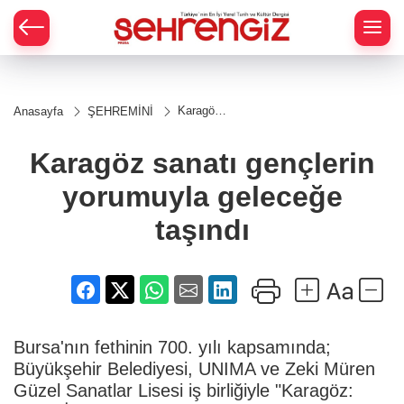
Karagöz
Anasayfa
ŞEHREMİNİ
sanatı
gençlerin
yorumuyla
Karagöz sanatı gençlerin
geleceğe
taşındı
yorumuyla geleceğe
taşındı
Bursa'nın fethinin 700. yılı kapsamında;
Büyükşehir Belediyesi, UNIMA ve Zeki Müren
Güzel Sanatlar Lisesi iş birliğiyle "Karagöz: