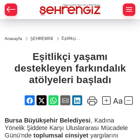
Eşitlikçi
Anasayfa
ŞEHREMİNİ
yaşamı
destekleyen
farkındalık
Eşitlikçi yaşamı
atölyeleri
başladı
destekleyen farkındalık
atölyeleri başladı
Bursa Büyükşehir Belediyesi
, Kadına
Yönelik Şiddete Karşı Uluslararası Mücadele
Günü'nde
toplumsal cinsiyet
yargılarını