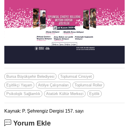
Bursa Büyükşehir Belediyesi
Toplumsal Cinsiyet
Eşitlikçi Yaşam
Atölye Çalışmaları
Toplumsal Roller
Psikolojik Sağlamlık
Atatürk Kültür Merkezi
Eşitlik
Kaynak: P. Şehrengiz Dergisi 157. sayı
Yorum Ekle