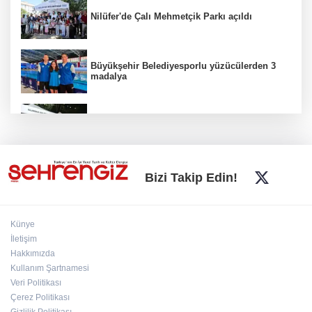
Nilüfer'de Çalı Mehmetçik Parkı açıldı
Büyükşehir Belediyesporlu yüzücülerden 3
madalya
İnegöl'de Hanımeli Alışveriş Şenliği 3
Ağustos'a kadar devam edecek
Bursa Büyükşehir'den kırsala tam destek:
Bizi Takip Edin!
Hasat ücretsiz yapılıyor
Künye
Yıldırımlı kadınlara ücretsiz Mavi Tur başladı
İletişim
Hakkımızda
Kullanım Şartnamesi
Veri Politikası
Nilüfer'de miniklerin kütüphane yolculuğu
şenlikle noktalandı
Çerez Politikası
Gizlilik Politikası