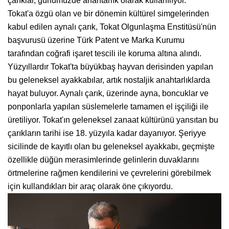
çarıklar, günümüzde anahtarlık olarak kullanılıyor.
Tokat'a özgü olan ve bir dönemin kültürel simgelerinden
kabul edilen aynalı çarık, Tokat Olgunlaşma Enstitüsü'nün
başvurusü üzerine Türk Patent ve Marka Kurumu
tarafından coğrafi işaret tescili ile koruma altına alındı.
Yüzyıllardır Tokat'ta büyükbaş hayvan derisinden yapılan
bu geleneksel ayakkabılar, artık nostaljik anahtarlıklarda
hayat buluyor. Aynalı çarık, üzerinde ayna, boncuklar ve
ponponlarla yapılan süslemelerle tamamen el işçiliği ile
üretiliyor. Tokat'ın geleneksel zanaat kültürünü yansıtan bu
çarıkların tarihi ise 18. yüzyıla kadar dayanıyor. Şeriyye
sicilinde de kayıtlı olan bu geleneksel ayakkabı, geçmişte
özellikle düğün merasimlerinde gelinlerin duvaklarını
örtmelerine rağmen kendilerini ve çevrelerini görebilmek
için kullandıkları bir araç olarak öne çıkıyordu.