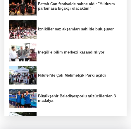
Fettah Can festivalde sahne aldı: "Yıldızım
parlamasa bıçakçı olacaktım"
İznikliler yaz akşamları sahilde buluşuyor
İnegöl'e bilim merkezi kazandırılıyor
Nilüfer'de Çalı Mehmetçik Parkı açıldı
Büyükşehir Belediyesporlu yüzücülerden 3
madalya
İnegöl'de Hanımeli Alışveriş Şenliği 3
Ağustos'a kadar devam edecek