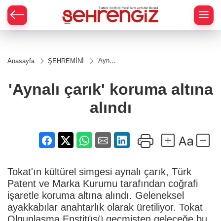
'Aynalı
Anasayfa
ŞEHREMİNİ
çarık'
koruma
altına
'Aynalı çarık' koruma altına
alındı
alındı
Tokat'ın kültürel simgesi aynalı çarık, Türk
Patent ve Marka Kurumu tarafından coğrafi
işaretle koruma altına alındı. Geleneksel
ayakkabılar anahtarlık olarak üretiliyor. Tokat
Olgunlaşma Enstitüsü geçmişten geleceğe bu