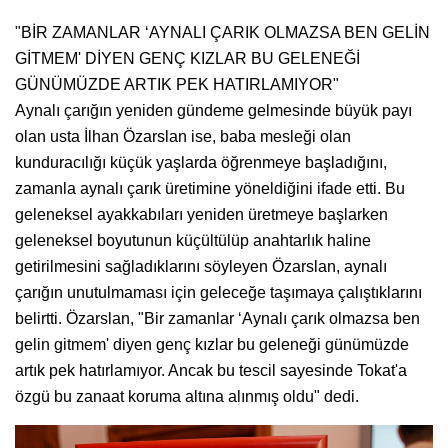
"BİR ZAMANLAR ‘AYNALI ÇARIK OLMAZSA BEN GELİN
GİTMEM' DİYEN GENÇ KIZLAR BU GELENEĞİ
GÜNÜMÜZDE ARTIK PEK HATIRLAMIYOR"
Aynalı çarığın yeniden gündeme gelmesinde büyük payı
olan usta İlhan Özarslan ise, baba mesleği olan
kunduracılığı küçük yaşlarda öğrenmeye başladığını,
zamanla aynalı çarık üretimine yöneldiğini ifade etti. Bu
geleneksel ayakkabıları yeniden üretmeye başlarken
geleneksel boyutunun küçültülüp anahtarlık haline
getirilmesini sağladıklarını söyleyen Özarslan, aynalı
çarığın unutulmaması için geleceğe taşımaya çalıştıklarını
belirtti. Özarslan, "Bir zamanlar ‘Aynalı çarık olmazsa ben
gelin gitmem' diyen genç kızlar bu geleneği günümüzde
artık pek hatırlamıyor. Ancak bu tescil sayesinde Tokat'a
özgü bu zanaat koruma altına alınmış oldu" dedi.