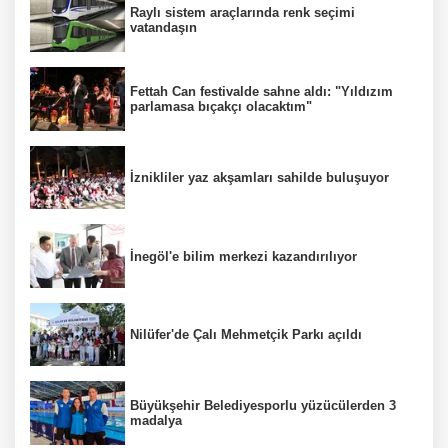
Raylı sistem araçlarında renk seçimi
vatandaşın
Fettah Can festivalde sahne aldı: "Yıldızım
parlamasa bıçakçı olacaktım"
İznikliler yaz akşamları sahilde buluşuyor
İnegöl'e bilim merkezi kazandırılıyor
Nilüfer'de Çalı Mehmetçik Parkı açıldı
Büyükşehir Belediyesporlu yüzücülerden 3
madalya