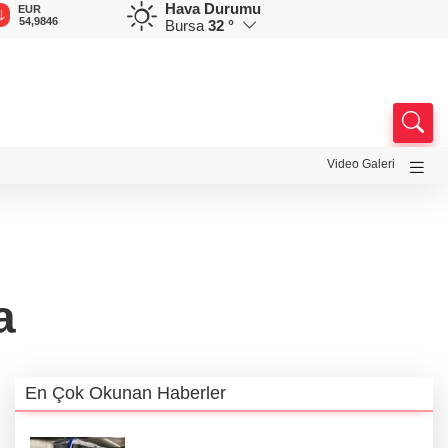
Hava Durumu
GBP
CHF
CAD
RUB
A
64,1896
58,6835
34,0245
0,5752
1
Bursa
32 °
Video Galeri
a
En Çok Okunan Haberler