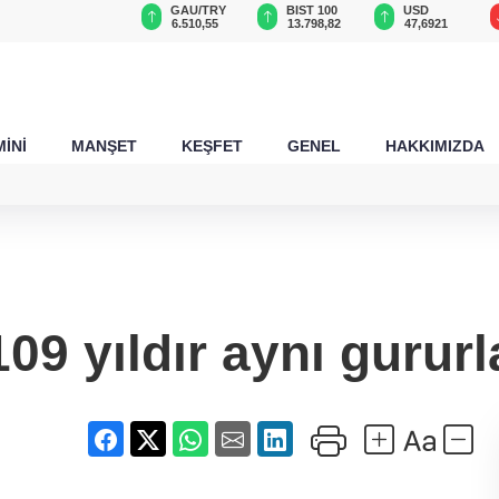
GAU/TRY
BIST 100
USD
EUR
6.510,55
13.798,82
47,6921
54,9846
İNİ
MANŞET
KEŞFET
GENEL
HAKKIMIZDA
109 yıldır aynı gururl