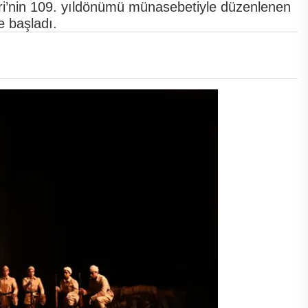
i’nin 109. yıldönümü münasebetiyle düzenlenen
e başladı.