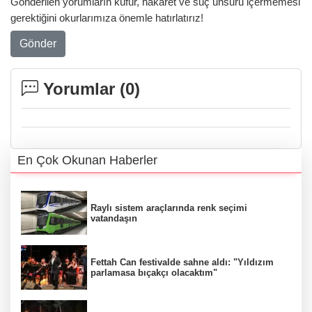
Gönderilen yorumların küfür, hakaret ve suç unsuru içermemesi
gerektiğini okurlarımıza önemle hatırlatırız!
Gönder
Yorumlar (
0
)
En Çok Okunan Haberler
Raylı sistem araçlarında renk seçimi
vatandaşın
Fettah Can festivalde sahne aldı: "Yıldızım
parlamasa bıçakçı olacaktım"