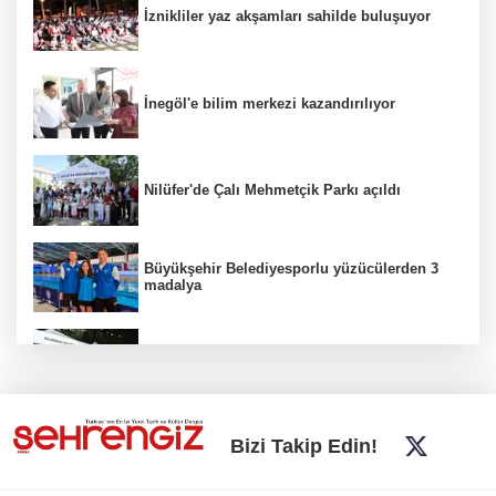
İznikliler yaz akşamları sahilde buluşuyor
İnegöl'e bilim merkezi kazandırılıyor
Nilüfer'de Çalı Mehmetçik Parkı açıldı
Büyükşehir Belediyesporlu yüzücülerden 3
madalya
İnegöl'de Hanımeli Alışveriş Şenliği 3
Ağustos'a kadar devam edecek
Bursa Büyükşehir'den kırsala tam destek:
Bizi Takip Edin!
Hasat ücretsiz yapılıyor