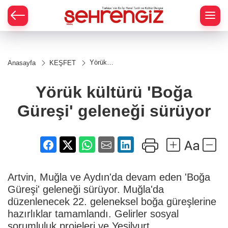
Yörük
Anasayfa
KEŞFET
kültürü
'Boğa
Güreşi'
Yörük kültürü 'Boğa
geleneği
sürüyor
Güreşi' geleneği sürüyor
Artvin, Muğla ve Aydın'da devam eden 'Boğa
Güreşi' geleneği sürüyor. Muğla'da
düzenlenecek 22. geleneksel boğa güreşlerine
hazırlıklar tamamlandı. Gelirler sosyal
sorumluluk projeleri ve Yeşilyurt