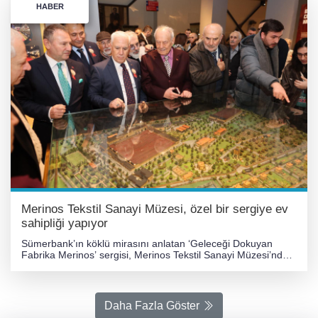
HABER
Merinos Tekstil Sanayi Müzesi, özel bir sergiye ev
sahipliği yapıyor
Sümerbank’ın köklü mirasını anlatan ‘Geleceği Dokuyan
Fabrika Merinos’ sergisi, Merinos Tekstil Sanayi Müzesi’nde
ziyarete açıldı. Türkiye’nin sanayileşmesi sürecinde öncü bir
rol üstlenen Sümerbank’ın köklü mirası, ‘Geleceği Dokuyan
Fabrika Merinos’ sergisiyle Merinos Tekstil Sanayi
Müzesi’nde Bursalılarla buluştu. Sümerbank’ın özellikle tekstil
Daha Fazla Göster
alanındaki üretim gücünü, günlük yaşama kattığı yenilikleri,