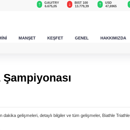
VND
GAU/TRY
BIST 100
USD
0,0018
6.675,05
13.779,39
47,6965
İNİ
MANŞET
KEŞFET
GENEL
HAKKIMIZDA
pa Şampiyonası
 dakika gelişmeleri, detaylı bilgiler ve tüm gelişmeler, Biathle Tria