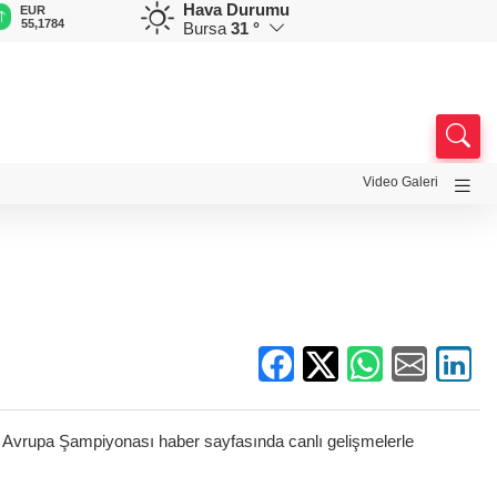
Hava Durumu
EUR
GBP
CHF
CAD
R
55,1784
64,4315
59,0599
34,2281
0
Bursa
31 °
Video Galeri
thle Avrupa Şampiyonası haber sayfasında canlı gelişmelerle