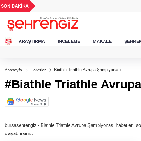
UYU
GEL
TND
BGN
SON DAKİKA
57
1,1853
18,2396
16,2399
27,9743
ARAŞTIRMA
İNCELEME
MAKALE
ŞEHREM
Biathle Triathle Avrupa Şampiyonası
Anasayfa
Haberler
#Biathle Triathle Avru
bursasehrengiz - Biathle Triathle Avrupa Şampiyonası haberleri, son
ulaşabilirsiniz.