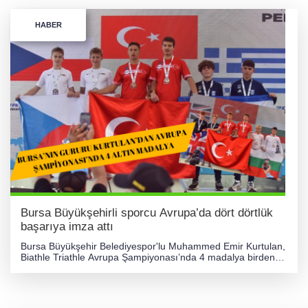
HABER
Bursa Büyükşehirli sporcu Avrupa’da dört dörtlük
başarıya imza attı
Bursa Büyükşehir Belediyespor'lu Muhammed Emir Kurtulan,
Biathle Triathle Avrupa Şampiyonası’nda 4 madalya birden
kazanarak Bursa’nın gururu oldu. Antalya’da 5-9 Kasım
tarihleri arasında düzenlenen Biathle Triathle Avrupa
Şampiyonası’nda 4 madalya birden kazanan Bursa
Büyükşehir Belediyesporlu Muhammed Emir Kurtulan, kente