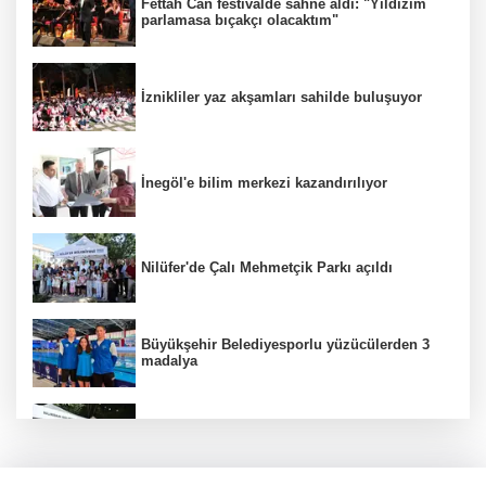
Fettah Can festivalde sahne aldı: "Yıldızım
parlamasa bıçakçı olacaktım"
İznikliler yaz akşamları sahilde buluşuyor
İnegöl'e bilim merkezi kazandırılıyor
Nilüfer'de Çalı Mehmetçik Parkı açıldı
Büyükşehir Belediyesporlu yüzücülerden 3
madalya
İnegöl'de Hanımeli Alışveriş Şenliği 3
Ağustos'a kadar devam edecek