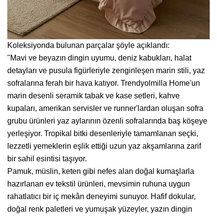
Koleksiyonda bulunan parçalar şöyle açıklandı:
''Mavi ve beyazın dingin uyumu, deniz kabukları, halat
detayları ve pusula figürleriyle zenginleşen marin stili, yaz
sofralarına ferah bir hava katıyor. Trendyolmilla Home'un
marin desenli seramik tabak ve kase setleri, kahve
kupaları, amerikan servisler ve runner'lardan oluşan sofra
grubu ürünleri yaz aylarının özenli sofralarında baş köşeye
yerleşiyor. Tropikal bitki desenleriyle tamamlanan seçki,
lezzetli yemeklerin eşlik ettiği uzun yaz akşamlarına zarif
bir sahil esintisi taşıyor.
Pamuk, müslin, keten gibi nefes alan doğal kumaşlarla
hazırlanan ev tekstil ürünleri, mevsimin ruhuna uygun
rahatlatıcı bir iç mekân deneyimi sunuyor. Hafif dokular,
doğal renk paletleri ve yumuşak yüzeyler, yazın dingin