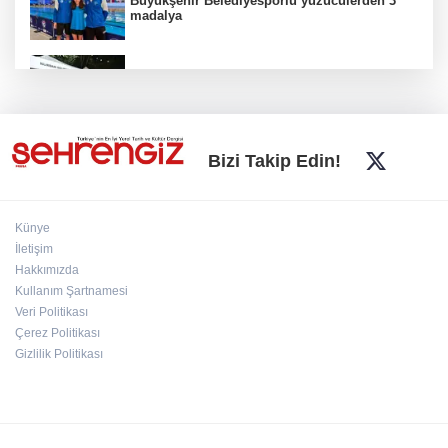
Büyükşehir Belediyesporlu yüzücülerden 3
madalya
İnegöl'de Hanımeli Alışveriş Şenliği 3
Ağustos'a kadar devam edecek
Bursa Büyükşehir'den kırsala tam destek:
Bizi Takip Edin!
Hasat ücretsiz yapılıyor
Künye
Yıldırımlı kadınlara ücretsiz Mavi Tur başladı
İletişim
Hakkımızda
Kullanım Şartnamesi
Veri Politikası
Nilüfer'de miniklerin kütüphane yolculuğu
şenlikle noktalandı
Çerez Politikası
Gizlilik Politikası