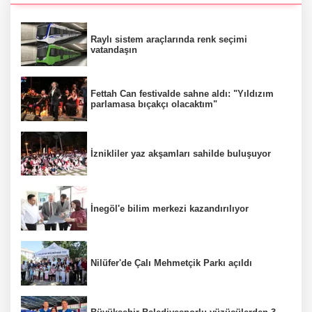
Raylı sistem araçlarında renk seçimi
vatandaşın
Fettah Can festivalde sahne aldı: "Yıldızım
parlamasa bıçakçı olacaktım"
İznikliler yaz akşamları sahilde buluşuyor
İnegöl'e bilim merkezi kazandırılıyor
Nilüfer'de Çalı Mehmetçik Parkı açıldı